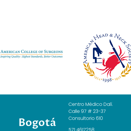
Centro Médico Dalí.
Calle 97 # 23-37
Consultorio 610
Bogotá
571 4617258