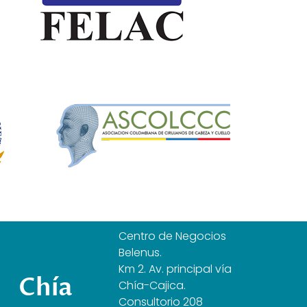
Centro de Negocios
Belenus.
Km 2. Av. principal vía
Chía
Chía-Cajica.
Consultorio 208